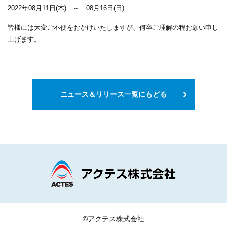
採用情報
アクセス
2022年08月11日(木) ～ 08月16日(日)
皆様には大変ご不便をおかけいたしますが、何卒ご理解の程お願い申し
お問い合わせ
ニュース一覧
上げます。
プライバシーポリシー
サイトマップ
ニュース＆リリース一覧にもどる
©アクテス株式会社