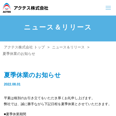
ニュース＆リリース
トップページ
会社案内
業務内容
アクテス株式会社 トップ
>
ニュース＆リリース
>
ご挨拶・理念
空調設備工事
夏季休業のお知らせ
会社概要
プラント設備
排水処理設備
夏季休業のお知らせ
電気設備工事
2022.08.01
防災設備
平素は格別のお引き立てをいただき厚くお礼申し上げます。
盤制作（タイ）
弊社では、誠に勝手ながら下記日程を夏季休業とさせていただきます。
■夏季休業期間