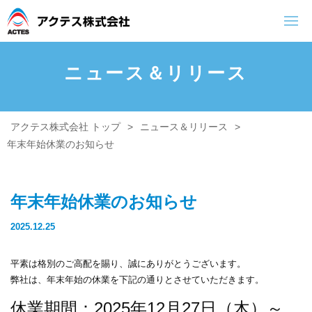
ニュース＆リリース
トップページ
会社案内
業務内容
アクテス株式会社 トップ
>
ニュース＆リリース
>
ご挨拶・理念
空調設備工事
年末年始休業のお知らせ
会社概要
プラント設備
排水処理設備
年末年始休業のお知らせ
電気設備工事
2025.12.25
防災設備
平素は格別のご高配を賜り、誠にありがとうございます。
盤制作（タイ）
弊社は、年末年始の休業を下記の通りとさせていただきます。
休業期間：2025年12月27日（木）～