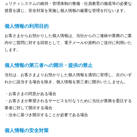
ュリティシステムの維持・管理体制の整備・社員教育の徹底等の必要な
採用情報
アクセス
措置を講じ、安全対策を実施し個人情報の厳重な管理を行ないます。
お問い合わせ
ニュース一覧
個人情報の利用目的
お客さまからお預かりした個人情報は、当社からのご連絡や業務のご案
プライバシーポリシー
サイトマップ
内やご質問に対する回答として、電子メールや資料のご送付に利用いた
します。
個人情報の第三者への開示・提供の禁止
当社は、お客さまよりお預かりした個人情報を適切に管理し、次のいず
れかに該当する場合を除き、個人情報を第三者に開示いたしません。
・お客さまの同意がある場合
・お客さまが希望されるサービスを行なうために当社が業務を委託する
業者に対して開示する場合
・法令に基づき開示することが必要である場合
個人情報の安全対策